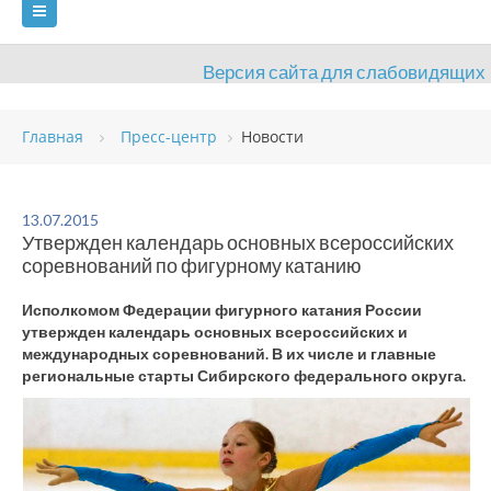
Версия сайта для слабовидящих
ГЛАВНАЯ
Главная
Пресс-центр
Новости
СВЕДЕНИЯ ОБ ОБРАЗОВАТЕЛЬНОЙ ОРГАНИЗАЦИИ
ВИДЫ СПОРТА
АНТИДОПИНГ
РАСПИСАНИЯ
13.07.2015
Утвержден календарь основных всероссийских
ОБЪЕКТЫ
ДОКУМЕНТЫ
ПРЕСС-ЦЕНТР
соревнований по фигурному катанию
ОЦЕНКА КАЧЕСТВА ОБРАЗОВАНИЯ
ВАКАНСИИ
Исполкомом Федерации фигурного катания России
утвержден календарь основных всероссийских и
ПЛАТНЫЕ УСЛУГИ
КОНТАКТЫ
международных соревнований. В их числе и главные
региональные старты Сибирского федерального округа.