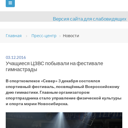
Версия сайта для слабовидящих
ГЛАВНАЯ
Главная
Пресс-центр
Новости
СВЕДЕНИЯ ОБ ОБРАЗОВАТЕЛЬНОЙ ОРГАНИЗАЦИИ
ВИДЫ СПОРТА
АНТИДОПИНГ
РАСПИСАНИЯ
03.12.2016
Учащиеся ЦЗВС побывали на фестивале
ОБЪЕКТЫ
ДОКУМЕНТЫ
ПРЕСС-ЦЕНТР
гимнастрады
ОЦЕНКА КАЧЕСТВА ОБРАЗОВАНИЯ
ВАКАНСИИ
В спорткомлексе «Север» 3 декабря состоялся
спортивный фестиваль, посвящённый Всероссийскому
ПЛАТНЫЕ УСЛУГИ
КОНТАКТЫ
дню гимнастики. Главным организатором
спортпраздника стало управление физической культуры
и спорта мэрии Новосибирска.