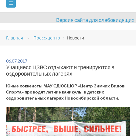
Версия сайта для слабовидящих
ГЛАВНАЯ
Главная
Пресс-центр
Новости
СВЕДЕНИЯ ОБ ОБРАЗОВАТЕЛЬНОЙ ОРГАНИЗАЦИИ
ВИДЫ СПОРТА
АНТИДОПИНГ
РАСПИСАНИЯ
06.07.2017
Учащиеся ЦЗВС отдыхают и тренируются в
ОБЪЕКТЫ
ДОКУМЕНТЫ
ПРЕСС-ЦЕНТР
оздоровительных лагерях
ОЦЕНКА КАЧЕСТВА ОБРАЗОВАНИЯ
ВАКАНСИИ
Юные хоккеисты МАУ СДЮСШОР «Центр Зимних Видов
Спорта» проводят летние каникулы в детских
ПЛАТНЫЕ УСЛУГИ
КОНТАКТЫ
оздоровительных лагерях Новосибирской области.