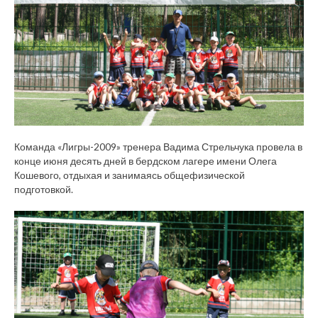
Команда «Лигры-2009» тренера Вадима Стрельчука провела в
конце июня десять дней в бердском лагере имени Олега
Кошевого, отдыхая и занимаясь общефизической
подготовкой.