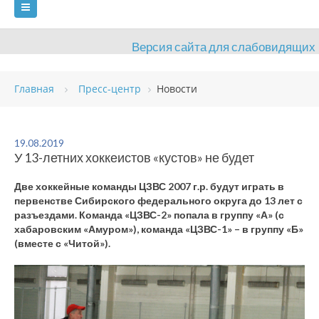
Версия сайта для слабовидящих
ГЛАВНАЯ
Главная
Пресс-центр
Новости
СВЕДЕНИЯ ОБ ОБРАЗОВАТЕЛЬНОЙ ОРГАНИЗАЦИИ
ВИДЫ СПОРТА
АНТИДОПИНГ
РАСПИСАНИЯ
19.08.2019
У 13-летних хоккеистов «кустов» не будет
ОБЪЕКТЫ
ДОКУМЕНТЫ
ПРЕСС-ЦЕНТР
Две хоккейные команды ЦЗВС 2007 г.р. будут играть в
ОЦЕНКА КАЧЕСТВА ОБРАЗОВАНИЯ
ВАКАНСИИ
первенстве Сибирского федерального округа до 13 лет с
разъездами. Команда «ЦЗВС-2» попала в группу «А» (с
ПЛАТНЫЕ УСЛУГИ
КОНТАКТЫ
хабаровским «Амуром»), команда «ЦЗВС-1» – в группу «Б»
(вместе с «Читой»).