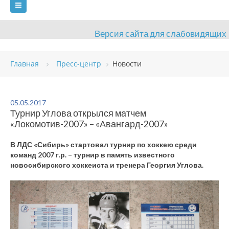
Версия сайта для слабовидящих
ГЛАВНАЯ
Главная
Пресс-центр
Новости
СВЕДЕНИЯ ОБ ОБРАЗОВАТЕЛЬНОЙ ОРГАНИЗАЦИИ
ВИДЫ СПОРТА
АНТИДОПИНГ
РАСПИСАНИЯ
05.05.2017
Турнир Углова открылся матчем
ОБЪЕКТЫ
ДОКУМЕНТЫ
ПРЕСС-ЦЕНТР
«Локомотив-2007» – «Авангард-2007»
ОЦЕНКА КАЧЕСТВА ОБРАЗОВАНИЯ
ВАКАНСИИ
В ЛДС «Сибирь» стартовал турнир по хоккею среди
команд 2007 г.р. – турнир в память известного
ПЛАТНЫЕ УСЛУГИ
КОНТАКТЫ
новосибирского хоккеиста и тренера Георгия Углова.