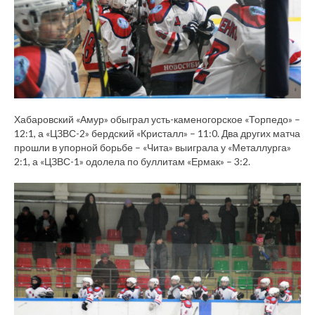
Хабаровский «Амур» обыграл усть-каменогорское «Торпедо» –
12:1, а «ЦЗВС-2» бердский «Кристалл» – 11:0. Два других матча
прошли в упорной борьбе – «Чита» выиграла у «Металлурга»
2:1, а «ЦЗВС-1» одолела по буллитам «Ермак» – 3:2.