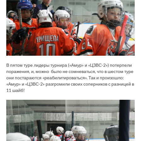
В пятом туре лидеры турнира («Амур» и «ЦЗВС-2») потерпели
поражения, и, можно было не сомневаться, что в шестом туре
они постараются «реабилитироваться». Так и произошло:
«Амур» и «ЦЗВС-2» разгромили своих соперников с разницей в
11 шайб!