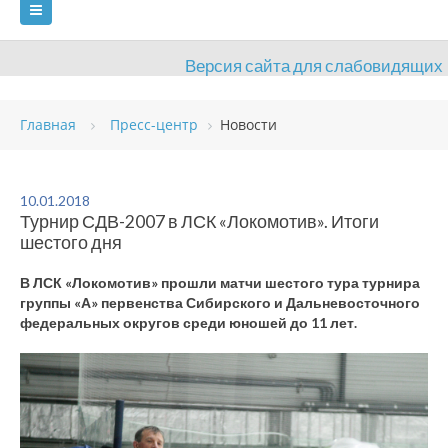
Версия сайта для слабовидящих
ГЛАВНАЯ
Главная
Пресс-центр
Новости
СВЕДЕНИЯ ОБ ОБРАЗОВАТЕЛЬНОЙ ОРГАНИЗАЦИИ
ВИДЫ СПОРТА
АНТИДОПИНГ
РАСПИСАНИЯ
10.01.2018
Турнир СДВ-2007 в ЛСК «Локомотив». Итоги
ОБЪЕКТЫ
ДОКУМЕНТЫ
ПРЕСС-ЦЕНТР
шестого дня
ОЦЕНКА КАЧЕСТВА ОБРАЗОВАНИЯ
ВАКАНСИИ
В ЛСК «Локомотив» прошли матчи шестого тура турнира
группы «А» первенства Сибирского и Дальневосточного
ПЛАТНЫЕ УСЛУГИ
КОНТАКТЫ
федеральных округов среди юношей до 11 лет.