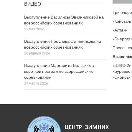
ВИДЕО
Три очере
Выступление Василисы Овчинниковой на
«Кристалл
всероссийских соревнованиях
29 мая 2026
«Алтай» –
«Энергия»
Выступления Ярослава Овчинникова на
всероссийских соревнованиях
После шес
20 апреля 2026
В заключ
«ЦЗВС-2» 
Выступление Маргариты Бельских в
«Буревест
короткой программе всероссийских
«Сибирь» 
соревнований
27 марта 2026