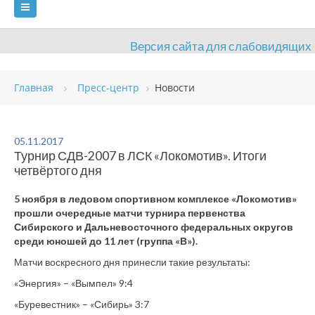
Версия сайта для слабовидящих
ГЛАВНАЯ
Главная
Пресс-центр
Новости
СВЕДЕНИЯ ОБ ОБРАЗОВАТЕЛЬНОЙ ОРГАНИЗАЦИИ
ВИДЫ СПОРТА
АНТИДОПИНГ
РАСПИСАНИЯ
05.11.2017
Турнир СДВ-2007 в ЛСК «Локомотив». Итоги
ОБЪЕКТЫ
ДОКУМЕНТЫ
ПРЕСС-ЦЕНТР
четвёртого дня
ОЦЕНКА КАЧЕСТВА ОБРАЗОВАНИЯ
ВАКАНСИИ
5 ноября в ледовом спортивном комплексе «Локомотив»
прошли очередные матчи турнира первенства
ПЛАТНЫЕ УСЛУГИ
КОНТАКТЫ
Сибирского и Дальневосточного федеральных округов
среди юношей до 11 лет (группа «В»).
Матчи воскресного дня принесли такие результаты:
«Энергия» – «Вымпел» 9:4
«Буревестник» – «Сибирь» 3:7