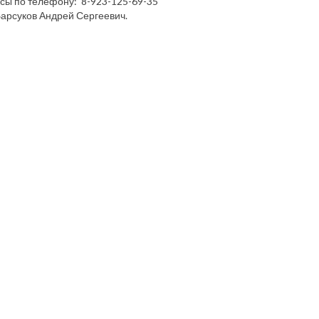
сы по телефону: 8-923-125-69-35
арсуков Андрей Сергеевич.