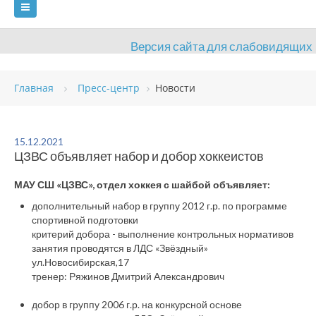
Версия сайта для слабовидящих
ГЛАВНАЯ
Главная
Пресс-центр
Новости
СВЕДЕНИЯ ОБ ОБРАЗОВАТЕЛЬНОЙ ОРГАНИЗАЦИИ
ВИДЫ СПОРТА
АНТИДОПИНГ
РАСПИСАНИЯ
15.12.2021
ЦЗВС объявляет набор и добор хоккеистов
ОБЪЕКТЫ
ДОКУМЕНТЫ
ПРЕСС-ЦЕНТР
МАУ СШ «ЦЗВС», отдел хоккея с шайбой объявляет:
ОЦЕНКА КАЧЕСТВА ОБРАЗОВАНИЯ
ВАКАНСИИ
дополнительный набор в группу 2012 г.р. по программе
спортивной подготовки
ПЛАТНЫЕ УСЛУГИ
КОНТАКТЫ
критерий добора - выполнение контрольных нормативов
занятия проводятся в ЛДС «Звёздный»
ул.Новосибирская,17
тренер: Ряжинов Дмитрий Александрович
добор в группу 2006 г.р. на конкурсной основе