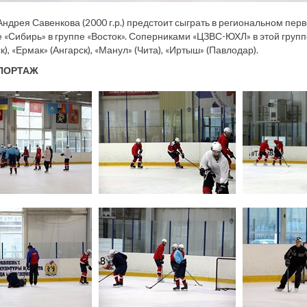
ндрея Савенкова (2000 г.р.) предстоит сыграть в региональном перв
 «Сибирь» в группе «Восток». Соперниками «ЦЗВС-ЮХЛ» в этой группе 
к), «Ермак» (Ангарск), «Манул» (Чита), «Иртыш» (Павлодар).
ПОРТАЖ