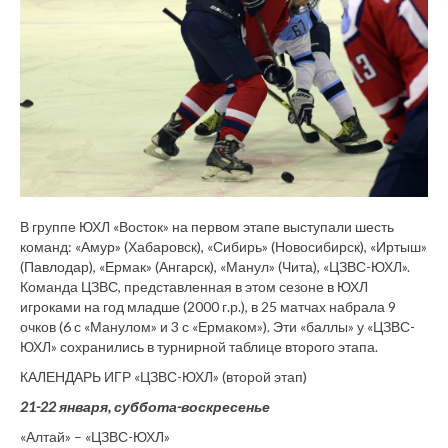
В группе ЮХЛ «Восток» на первом этапе выступали шесть
команд: «Амур» (Хабаровск), «Сибирь» (Новосибирск), «Иртыш»
(Павлодар), «Ермак» (Ангарск), «Манул» (Чита), «ЦЗВС-ЮХЛ».
Команда ЦЗВС, представленная в этом сезоне в ЮХЛ
игроками на год младше (2000 г.р.), в 25 матчах набрала 9
очков (6 с «Манулом» и 3 с «Ермаком»). Эти «баллы» у «ЦЗВС-
ЮХЛ» сохранились в турнирной таблице второго этапа.
КАЛЕНДАРЬ ИГР «ЦЗВС-ЮХЛ» (второй этап)
21-22 января, суббота-воскресенье
«Алтай» – «ЦЗВС-ЮХЛ»