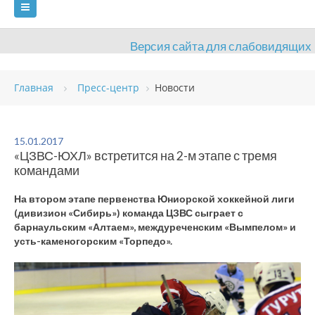
Версия сайта для слабовидящих
ГЛАВНАЯ
Главная
Пресс-центр
Новости
СВЕДЕНИЯ ОБ ОБРАЗОВАТЕЛЬНОЙ ОРГАНИЗАЦИИ
ВИДЫ СПОРТА
АНТИДОПИНГ
РАСПИСАНИЯ
15.01.2017
«ЦЗВС-ЮХЛ» встретится на 2-м этапе с тремя
ОБЪЕКТЫ
ДОКУМЕНТЫ
ПРЕСС-ЦЕНТР
командами
ОЦЕНКА КАЧЕСТВА ОБРАЗОВАНИЯ
ВАКАНСИИ
На втором этапе первенства Юниорской хоккейной лиги
(дивизион «Сибирь») команда ЦЗВС сыграет с
ПЛАТНЫЕ УСЛУГИ
КОНТАКТЫ
барнаульским «Алтаем», междуреченским «Вымпелом» и
усть-каменогорским «Торпедо».