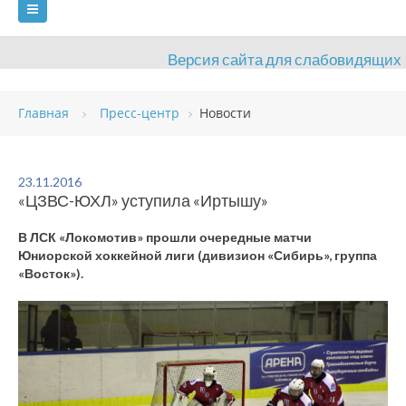
Версия сайта для слабовидящих
ГЛАВНАЯ
Главная
Пресс-центр
Новости
СВЕДЕНИЯ ОБ ОБРАЗОВАТЕЛЬНОЙ ОРГАНИЗАЦИИ
ВИДЫ СПОРТА
АНТИДОПИНГ
РАСПИСАНИЯ
23.11.2016
«ЦЗВС-ЮХЛ» уступила «Иртышу»
ОБЪЕКТЫ
ДОКУМЕНТЫ
ПРЕСС-ЦЕНТР
В ЛСК «Локомотив» прошли очередные матчи
ОЦЕНКА КАЧЕСТВА ОБРАЗОВАНИЯ
ВАКАНСИИ
Юниорской хоккейной лиги (дивизион «Сибирь», группа
«Восток»).
ПЛАТНЫЕ УСЛУГИ
КОНТАКТЫ