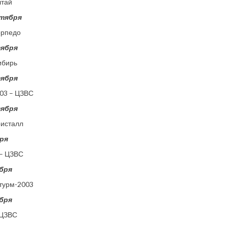
лтай
нтября
орпедо
тября
ибирь
тября
03 – ЦЗВС
тября
ристалл
бря
 – ЦЗВС
ября
турм-2003
ября
 ЦЗВС