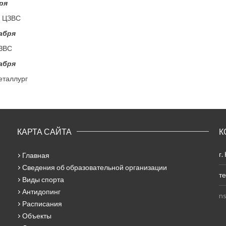
бря
– ЦЗВС
кабря
ЦЗВС
кабря
еталлург
КАРТА САЙТА
К
г.
Главная
Сведения об образовательной организации
те
Виды спорта
Антидопинг
ns
Расписания
Объекты