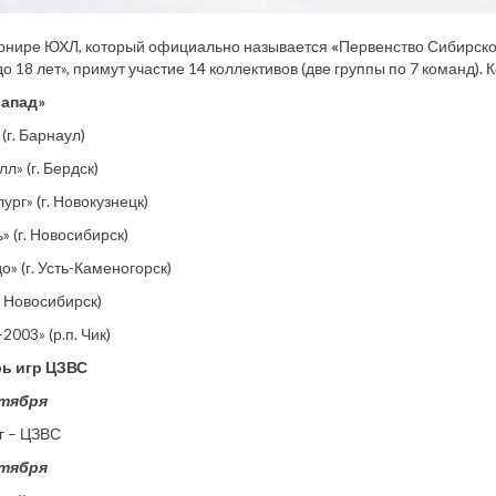
урнире ЮХЛ, который официально называется
«
Первенство Сибирско
о 18 лет», примут участие 14 коллективов (две группы по 7 команд).
Запад»
 (г. Барнаул)
лл» (г. Бердск)
ург» (г. Новокузнецк)
» (г. Новосибирск)
о» (г. Усть-Каменогорск)
. Новосибирск)
2003» (р.п. Чик)
ь игр ЦЗВС
нтября
г – ЦЗВС
нтября