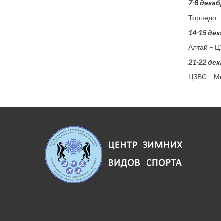
7-8 дека
Торпедо 
14-15 де
Алтай – 
21-22 де
ЦЗВС – М