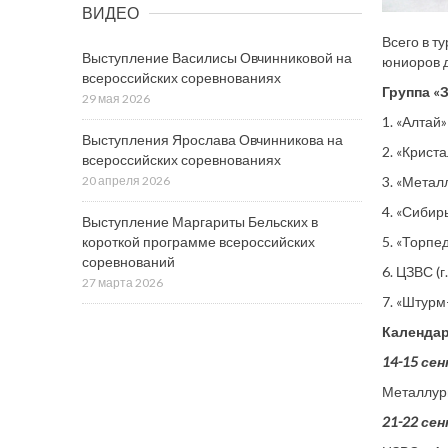
ВИДЕО
Всего в т
Выступление Василисы Овчинниковой на
юниоров д
всероссийских соревнованиях
Группа «
29 мая 2026
1. «Алтай»
Выступления Ярослава Овчинникова на
2. «Криста
всероссийских соревнованиях
3. «Металл
20 апреля 2026
4. «Сибирь
Выступление Маргариты Бельских в
5. «Торпед
короткой программе всероссийских
соревнований
6. ЦЗВС (г
27 марта 2026
7. «Штурм-
Календар
14-15 се
Металлур
21-22 се