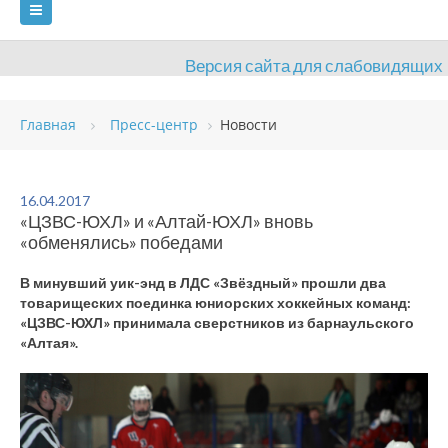
Версия сайта для слабовидящих
ГЛАВНАЯ
СВЕДЕНИЯ ОБ УЧРЕЖДЕНИИ
Главная
Пресс-центр
Новости
ВИДЫ СПОРТА
АНТИДОПИНГ
РАСПИСАНИЯ
ОБЪЕКТЫ
ДОКУМЕНТЫ
ПРЕСС-ЦЕНТР
16.04.2017
«ЦЗВС-ЮХЛ» и «Алтай-ЮХЛ» вновь
ОЦЕНКА КАЧЕСТВА ОБРАЗОВАНИЯ
ВАКАНСИИ
«обменялись» победами
ПЛАТНЫЕ УСЛУГИ
КОНТАКТЫ
В минувший уик-энд в ЛДС «Звёздный» прошли два
товарищеских поединка юниорских хоккейных команд:
«ЦЗВС-ЮХЛ» принимала сверстников из барнаульского
«Алтая».