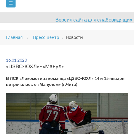
Версия сайта для слабовидящих
ГЛАВНАЯ
Главная
Пресс-центр
Новости
СВЕДЕНИЯ ОБ ОБРАЗОВАТЕЛЬНОЙ ОРГАНИЗАЦИИ
ВИДЫ СПОРТА
АНТИДОПИНГ
РАСПИСАНИЯ
16.01.2020
«ЦЗВС-ЮХЛ» - «Манул»
ОБЪЕКТЫ
ДОКУМЕНТЫ
ПРЕСС-ЦЕНТР
В ЛСК «Локомотив» команда «ЦЗВС-ЮХЛ» 14 и 15 января
ОЦЕНКА КАЧЕСТВА ОБРАЗОВАНИЯ
ВАКАНСИИ
встречалась с «Манулом» (г.Чита)
ПЛАТНЫЕ УСЛУГИ
КОНТАКТЫ