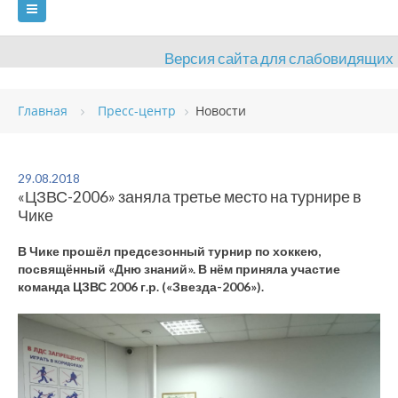
Версия сайта для слабовидящих
ГЛАВНАЯ
Главная
Пресс-центр
Новости
СВЕДЕНИЯ ОБ ОБРАЗОВАТЕЛЬНОЙ ОРГАНИЗАЦИИ
ВИДЫ СПОРТА
АНТИДОПИНГ
РАСПИСАНИЯ
29.08.2018
«ЦЗВС-2006» заняла третье место на турнире в
ОБЪЕКТЫ
ДОКУМЕНТЫ
ПРЕСС-ЦЕНТР
Чике
ОЦЕНКА КАЧЕСТВА ОБРАЗОВАНИЯ
ВАКАНСИИ
В Чике прошёл предсезонный турнир по хоккею,
посвящённый «Дню знаний». В нём приняла участие
ПЛАТНЫЕ УСЛУГИ
КОНТАКТЫ
команда ЦЗВС 2006 г.р. («Звезда-2006»).