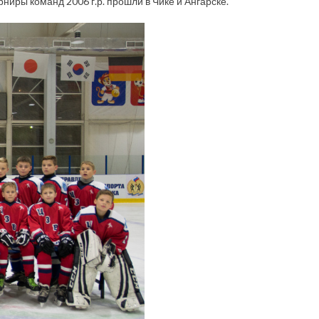
рниры команд 2006 г.р. прошли в Чике и Ангарске.