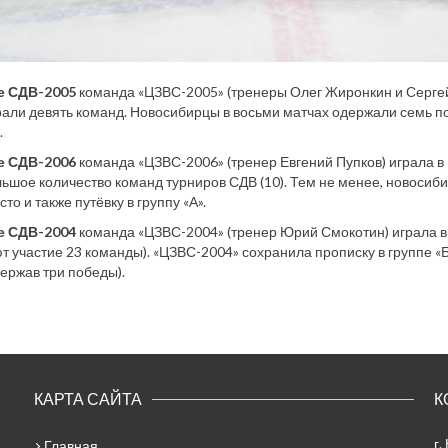
е СДВ-2005
команда «ЦЗВС-2005» (тренеры Олег Жиронкин и Сергей Б
рали девять команд. Новосибирцы в восьми матчах одержали семь поб
.
е СДВ-2006
команда «ЦЗВС-2006» (тренер Евгений Пупков) играла в г
ьшое количество команд турниров СДВ (10). Тем не менее, новосиби
то и также путёвку в группу «А».
е СДВ-2004
команда «ЦЗВС-2004» (тренер Юрий Смокотин) играла в г
 участие 23 команды). «ЦЗВС-2004» сохранила прописку в группе «Б»,
держав три победы).
КАРТА САЙТА
К
г.
Главная