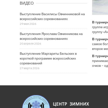
ВИДЕО
Выступление Василисы Овчинниковой на
всероссийских соревнованиях
В турнир
29 мая 2026
группе иг
группу «А»
Выступления Ярослава Овчинникова на
всероссийских соревнованиях
В турнир
самое бол
20 апреля 2026
второе мес
Выступление Маргариты Бельских в
В турнир
короткой программе всероссийских
принимают
соревнований
очков – о
27 марта 2026