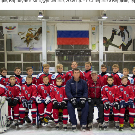
цке, Барнауле и Междуреченске, 2005 г.р. – в Северске и Бердске, ту