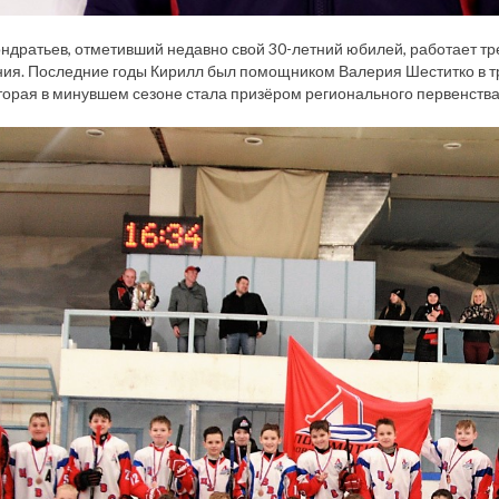
ндратьев, отметивший недавно свой 30-летний юбилей, работает т
ия. Последние годы Кирилл был помощником Валерия Шеститко в т
оторая в минувшем сезоне стала призёром регионального первенства