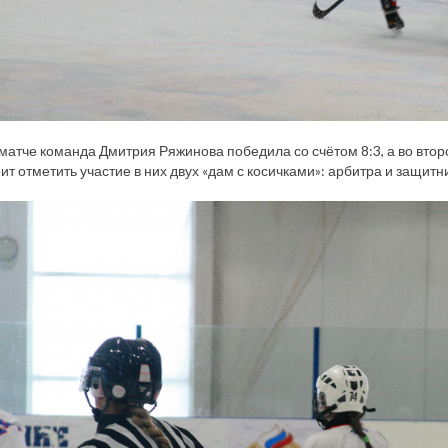
матче команда Дмитрия Ряжинова победила со счётом 8:3, а во втор
оит отметить участие в них двух «дам с косичками»: арбитра и защит