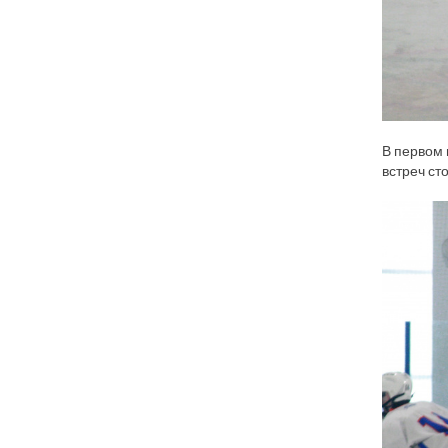
В первом 
встреч ст