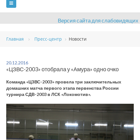
Версия сайта для слабовидящих
ГЛАВНАЯ
Главная
Пресс-центр
Новости
СВЕДЕНИЯ ОБ ОБРАЗОВАТЕЛЬНОЙ ОРГАНИЗАЦИИ
ВИДЫ СПОРТА
АНТИДОПИНГ
РАСПИСАНИЯ
20.12.2016
«ЦЗВС-2003» отобрала у «Амура» одно очко
ОБЪЕКТЫ
ДОКУМЕНТЫ
ПРЕСС-ЦЕНТР
Команда «ЦЗВС-2003» провела три заключительных
ОЦЕНКА КАЧЕСТВА ОБРАЗОВАНИЯ
ВАКАНСИИ
домашних матча первого этапа первенства России
турнира СДВ-2003 в ЛСК «Локомотив».
ПЛАТНЫЕ УСЛУГИ
КОНТАКТЫ