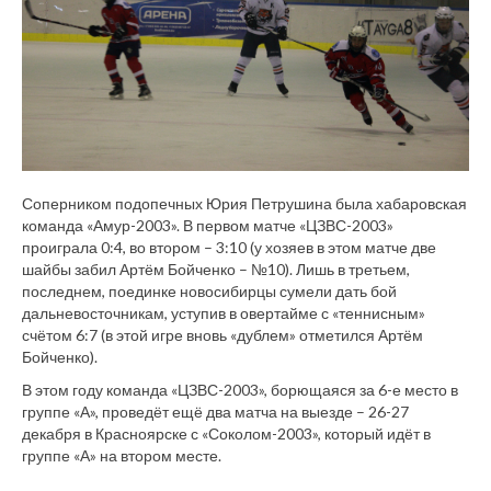
Соперником подопечных Юрия Петрушина была хабаровская
команда «Амур-2003». В первом матче «ЦЗВС-2003»
проиграла 0:4, во втором – 3:10 (у хозяев в этом матче две
шайбы забил Артём Бойченко – №10). Лишь в третьем,
последнем, поединке новосибирцы сумели дать бой
дальневосточникам, уступив в овертайме с «теннисным»
счётом 6:7 (в этой игре вновь «дублем» отметился Артём
Бойченко).
В этом году команда «ЦЗВС-2003», борющаяся за 6-е место в
группе «А», проведёт ещё два матча на выезде – 26-27
декабря в Красноярске с «Соколом-2003», который идёт в
группе «А» на втором месте.