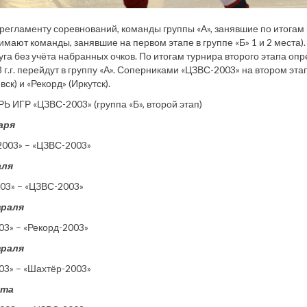
регламенту соревнований, команды группы «А», занявшие по итогам пе
имают команды, занявшие на первом этапе в группе «Б» 1 и 2 места)
уга без учёта набранных очков. По итогам турнира второго этапа о
 г.г. перейдут в группу «А». Соперниками «ЦЗВС-2003» на втором эт
ск) и «Рекорд» (Иркутск).
 ИГР «ЦЗВС-2003» (группа «Б», второй этап)
аря
2003» – «ЦЗВС-2003»
аля
03» – «ЦЗВС-2003»
враля
3» – «Рекорд-2003»
враля
03» – «Шахтёр-2003»
рта