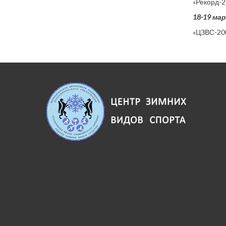
«Рекорд-2
18
-19 ма
«ЦЗВС-200