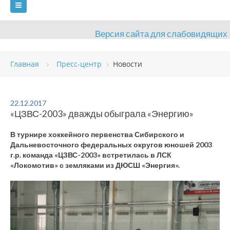
Версия сайта для слабовидящих
ГЛАВНАЯ
Главная
Пресс-центр
Новости
СВЕДЕНИЯ ОБ ОБРАЗОВАТЕЛЬНОЙ ОРГАНИЗАЦИИ
ВИДЫ СПОРТА
АНТИДОПИНГ
РАСПИСАНИЯ
22.12.2017
«ЦЗВС-2003» дважды обыграла «Энергию»
ОБЪЕКТЫ
ДОКУМЕНТЫ
ПРЕСС-ЦЕНТР
В турнире хоккейного первенства Сибирского и
ОЦЕНКА КАЧЕСТВА ОБРАЗОВАНИЯ
ВАКАНСИИ
Дальневосточного федеральных округов юношей 2003
г.р. команда «ЦЗВС-2003» встретилась в ЛСК
ПЛАТНЫЕ УСЛУГИ
КОНТАКТЫ
«Локомотив» с земляками из ДЮСШ «Энергия».