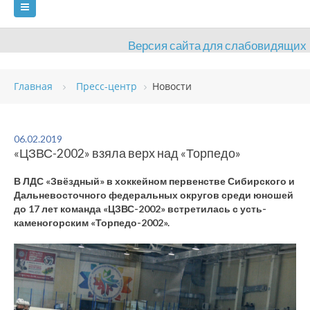
Версия сайта для слабовидящих
ГЛАВНАЯ
Главная
Пресс-центр
Новости
СВЕДЕНИЯ ОБ ОБРАЗОВАТЕЛЬНОЙ ОРГАНИЗАЦИИ
ВИДЫ СПОРТА
АНТИДОПИНГ
РАСПИСАНИЯ
06.02.2019
«ЦЗВС-2002» взяла верх над «Торпедо»
ОБЪЕКТЫ
ДОКУМЕНТЫ
ПРЕСС-ЦЕНТР
В ЛДС «Звёздный» в хоккейном первенстве Сибирского и
ОЦЕНКА КАЧЕСТВА ОБРАЗОВАНИЯ
ВАКАНСИИ
Дальневосточного федеральных округов среди юношей
до 17 лет команда «ЦЗВС-2002» встретилась с усть-
ПЛАТНЫЕ УСЛУГИ
КОНТАКТЫ
каменогорским «Торпедо-2002».