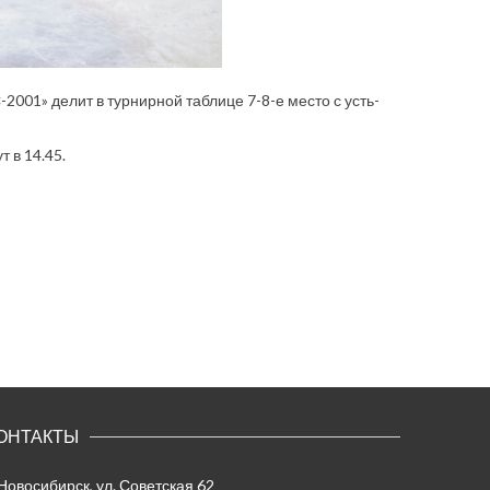
001» делит в турнирной таблице 7-8-е место с усть-
т в 14.45.
ОНТАКТЫ
 Новосибирск, ул. Советская 62