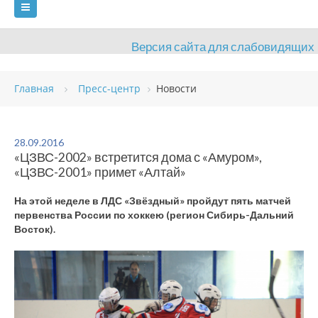
Версия сайта для слабовидящих
ГЛАВНАЯ
Главная
Пресс-центр
Новости
СВЕДЕНИЯ ОБ ОБРАЗОВАТЕЛЬНОЙ ОРГАНИЗАЦИИ
ВИДЫ СПОРТА
АНТИДОПИНГ
РАСПИСАНИЯ
28.09.2016
«ЦЗВС-2002» встретится дома с «Амуром»,
ОБЪЕКТЫ
ДОКУМЕНТЫ
ПРЕСС-ЦЕНТР
«ЦЗВС-2001» примет «Алтай»
ОЦЕНКА КАЧЕСТВА ОБРАЗОВАНИЯ
ВАКАНСИИ
На этой неделе в ЛДС «Звёздный» пройдут пять матчей
первенства России по хоккею (регион Сибирь-Дальний
ПЛАТНЫЕ УСЛУГИ
КОНТАКТЫ
Восток).