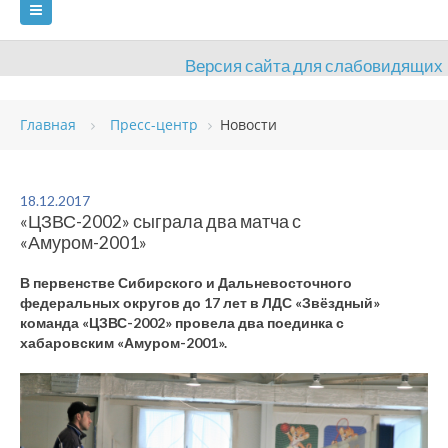
Версия сайта для слабовидящих
ГЛАВНАЯ
Главная
Пресс-центр
Новости
СВЕДЕНИЯ ОБ ОБРАЗОВАТЕЛЬНОЙ ОРГАНИЗАЦИИ
ВИДЫ СПОРТА
АНТИДОПИНГ
РАСПИСАНИЯ
18.12.2017
«ЦЗВС-2002» сыграла два матча с
ОБЪЕКТЫ
ДОКУМЕНТЫ
ПРЕСС-ЦЕНТР
«Амуром-2001»
ОЦЕНКА КАЧЕСТВА ОБРАЗОВАНИЯ
ВАКАНСИИ
В первенстве Сибирского и Дальневосточного
федеральных округов до 17 лет в ЛДС «Звёздный»
ПЛАТНЫЕ УСЛУГИ
КОНТАКТЫ
команда «ЦЗВС-2002» провела два поединка с
хабаровским «Амуром-2001».