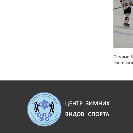
Помимо Зи
повторный