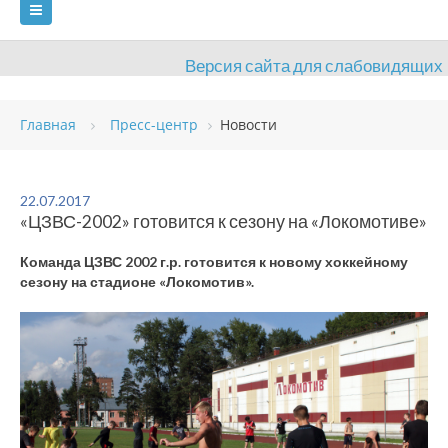
Версия сайта для слабовидящих
ГЛАВНАЯ
Главная
Пресс-центр
Новости
СВЕДЕНИЯ ОБ ОБРАЗОВАТЕЛЬНОЙ ОРГАНИЗАЦИИ
ВИДЫ СПОРТА
АНТИДОПИНГ
РАСПИСАНИЯ
22.07.2017
«ЦЗВС-2002» готовится к сезону на «Локомотиве»
ОБЪЕКТЫ
ДОКУМЕНТЫ
ПРЕСС-ЦЕНТР
Команда ЦЗВС 2002 г.р. готовится к новому хоккейному
ОЦЕНКА КАЧЕСТВА ОБРАЗОВАНИЯ
ВАКАНСИИ
сезону на стадионе «Локомотив».
ПЛАТНЫЕ УСЛУГИ
КОНТАКТЫ