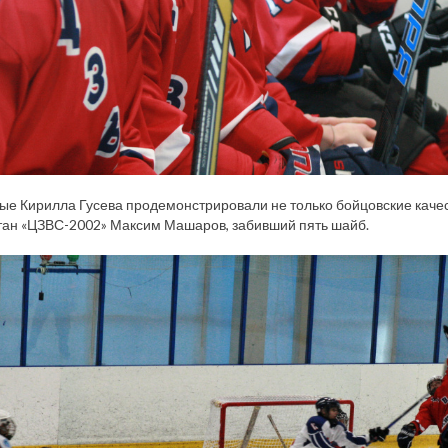
 Кирилла Гусева продемонстрировали не только бойцовские качест
тан «ЦЗВС-2002» Максим Машаров, забивший пять шайб.