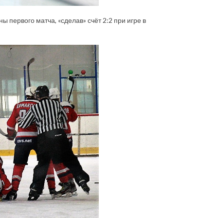
первого матча, «сделав» счёт 2:2 при игре в