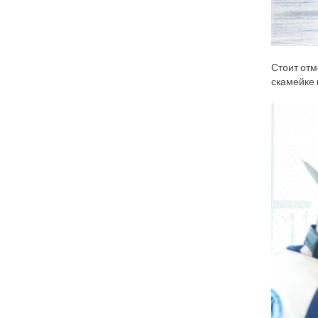
Стоит отм
скамейке 