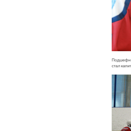
Подшефные
стал капи