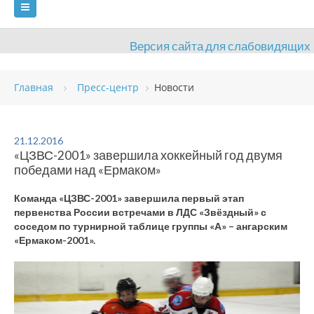
Версия сайта для слабовидящих
ГЛАВНАЯ
Главная
Пресс-центр
Новости
СВЕДЕНИЯ ОБ ОБРАЗОВАТЕЛЬНОЙ ОРГАНИЗАЦИИ
ВИДЫ СПОРТА
АНТИДОПИНГ
РАСПИСАНИЯ
21.12.2016
«ЦЗВС-2001» завершила хоккейный год двумя
ОБЪЕКТЫ
ДОКУМЕНТЫ
ПРЕСС-ЦЕНТР
победами над «Ермаком»
ОЦЕНКА КАЧЕСТВА ОБРАЗОВАНИЯ
ВАКАНСИИ
Команда «ЦЗВС-2001» завершила первый этап
первенства России встречами в ЛДС «Звёздный» с
ПЛАТНЫЕ УСЛУГИ
КОНТАКТЫ
соседом по турнирной таблице группы «А» – ангарским
«Ермаком-2001».