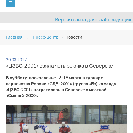
Версия сайта для слабовидящих
ГЛАВНАЯ
Главная
Пресс-центр
Новости
СВЕДЕНИЯ ОБ ОБРАЗОВАТЕЛЬНОЙ ОРГАНИЗАЦИИ
ВИДЫ СПОРТА
АНТИДОПИНГ
РАСПИСАНИЯ
20.03.2017
«ЦЗВС-2001» взяла четыре очка в Северске
ОБЪЕКТЫ
ДОКУМЕНТЫ
ПРЕСС-ЦЕНТР
В субботу-воскресенье 18-19 марта в турнире
ОЦЕНКА КАЧЕСТВА ОБРАЗОВАНИЯ
ВАКАНСИИ
первенства России «СДВ-2001» (группа «Б») команда
«ЦЗВС-2001» встретилась в Северске с местной
ПЛАТНЫЕ УСЛУГИ
КОНТАКТЫ
«Сменой-2000».