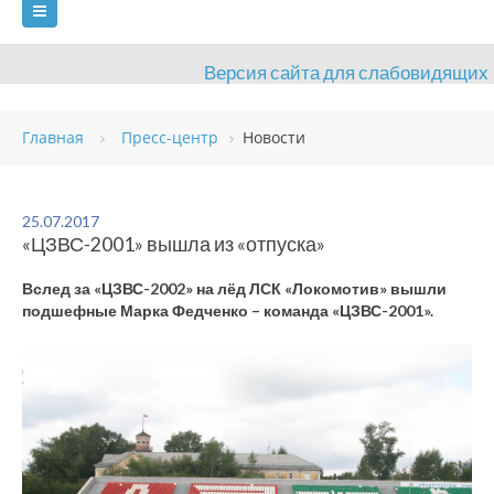
Версия сайта для слабовидящих
ГЛАВНАЯ
Главная
Пресс-центр
Новости
СВЕДЕНИЯ ОБ ОБРАЗОВАТЕЛЬНОЙ ОРГАНИЗАЦИИ
ВИДЫ СПОРТА
АНТИДОПИНГ
РАСПИСАНИЯ
25.07.2017
«ЦЗВС-2001» вышла из «отпуска»
ОБЪЕКТЫ
ДОКУМЕНТЫ
ПРЕСС-ЦЕНТР
Вслед за «ЦЗВС-2002» на лёд ЛСК «Локомотив» вышли
ОЦЕНКА КАЧЕСТВА ОБРАЗОВАНИЯ
ВАКАНСИИ
подшефные Марка Федченко – команда «ЦЗВС-2001».
ПЛАТНЫЕ УСЛУГИ
КОНТАКТЫ