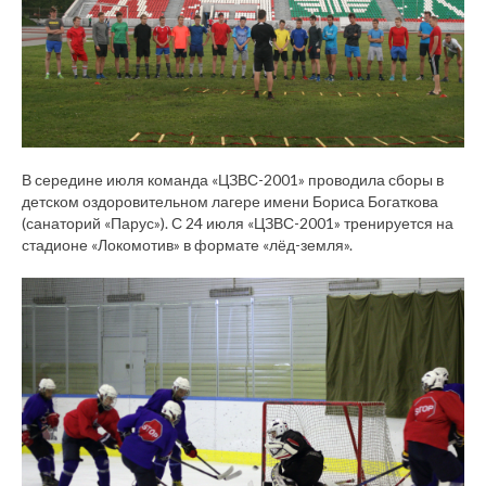
В середине июля команда «ЦЗВС-2001» проводила сборы в
детском оздоровительном лагере имени Бориса Богаткова
(санаторий «Парус»). С 24 июля «ЦЗВС-2001» тренируется на
стадионе «Локомотив» в формате «лёд-земля».