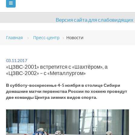
Версия сайта для слабовидящих
ГЛАВНАЯ
Главная
Пресс-центр
Новости
СВЕДЕНИЯ ОБ ОБРАЗОВАТЕЛЬНОЙ ОРГАНИЗАЦИИ
ВИДЫ СПОРТА
АНТИДОПИНГ
РАСПИСАНИЯ
03.11.2017
«ЦЗВС-2001» встретится с «Шахтёром», а
ОБЪЕКТЫ
ДОКУМЕНТЫ
ПРЕСС-ЦЕНТР
«ЦЗВС-2002» – с «Металлургом»
ОЦЕНКА КАЧЕСТВА ОБРАЗОВАНИЯ
ВАКАНСИИ
В субботу-воскресенье 4-5 ноября в столице Сибири
домашние матчи первенства России по хоккею проведут
ПЛАТНЫЕ УСЛУГИ
КОНТАКТЫ
две команды Центра зимних видов спорта.