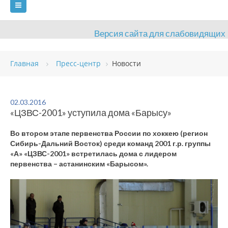
Версия сайта для слабовидящих
ГЛАВНАЯ
Главная
Пресс-центр
Новости
СВЕДЕНИЯ ОБ ОБРАЗОВАТЕЛЬНОЙ ОРГАНИЗАЦИИ
ВИДЫ СПОРТА
АНТИДОПИНГ
РАСПИСАНИЯ
02.03.2016
«ЦЗВС-2001» уступила дома «Барысу»
ОБЪЕКТЫ
ДОКУМЕНТЫ
ПРЕСС-ЦЕНТР
Во втором этапе первенства России по хоккею (регион
ОЦЕНКА КАЧЕСТВА ОБРАЗОВАНИЯ
ВАКАНСИИ
Сибирь-Дальний Восток) среди команд 2001 г.р. группы
«А» «ЦЗВС-2001» встретилась дома с лидером
ПЛАТНЫЕ УСЛУГИ
КОНТАКТЫ
первенства – астанинским «Барысом».