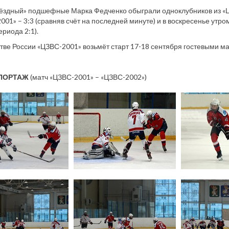
ёздный» подшефные Марка Федченко обыграли одноклубников из «ЦЗ
001» – 3:3 (сравняв счёт на последней минуте) и в воскресенье утро
ериода 2:1).
тве России «ЦЗВС-2001» возьмёт старт 17-18 сентября гостевыми м
ПОРТАЖ
(матч «ЦЗВС-2001» – «ЦЗВС-2002»)