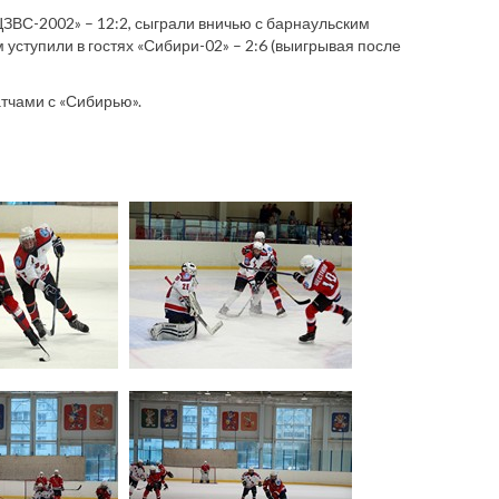
ВС-2002» – 12:2, сыграли вничью с барнаульским
м уступили в гостях «Сибири-02» – 2:6 (выигрывая после
атчами с «Сибирью».