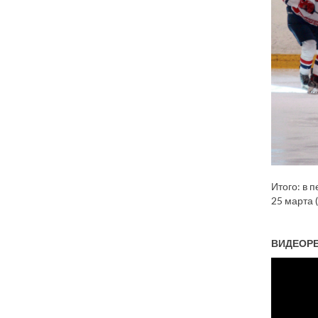
Итого: в 
25 марта (
ВИДЕОР