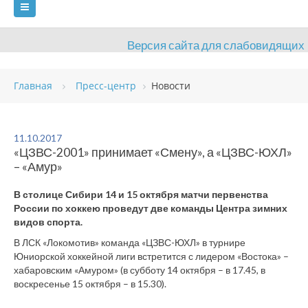
Версия сайта для слабовидящих
ГЛАВНАЯ
Главная
Пресс-центр
Новости
СВЕДЕНИЯ ОБ ОБРАЗОВАТЕЛЬНОЙ ОРГАНИЗАЦИИ
ВИДЫ СПОРТА
АНТИДОПИНГ
РАСПИСАНИЯ
11.10.2017
«ЦЗВС-2001» принимает «Смену», а «ЦЗВС-ЮХЛ»
ОБЪЕКТЫ
ДОКУМЕНТЫ
ПРЕСС-ЦЕНТР
– «Амур»
ОЦЕНКА КАЧЕСТВА ОБРАЗОВАНИЯ
ВАКАНСИИ
В столице Сибири 14 и 15 октября матчи первенства
России по хоккею проведут две команды Центра зимних
ПЛАТНЫЕ УСЛУГИ
КОНТАКТЫ
видов спорта.
В ЛСК «Локомотив» команда «ЦЗВС-ЮХЛ» в турнире
Юниорской хоккейной лиги встретится с лидером «Востока» –
хабаровским «Амуром» (в субботу 14 октября – в 17.45, в
воскресенье 15 октября – в 15.30).