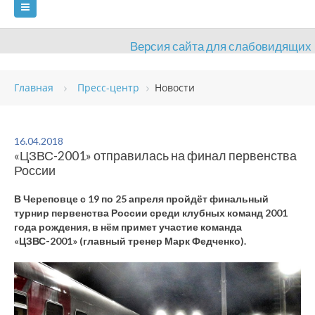
Версия сайта для слабовидящих
ГЛАВНАЯ
Главная
Пресс-центр
Новости
СВЕДЕНИЯ ОБ ОБРАЗОВАТЕЛЬНОЙ ОРГАНИЗАЦИИ
ВИДЫ СПОРТА
АНТИДОПИНГ
РАСПИСАНИЯ
16.04.2018
«ЦЗВС-2001» отправилась на финал первенства
ОБЪЕКТЫ
ДОКУМЕНТЫ
ПРЕСС-ЦЕНТР
России
ОЦЕНКА КАЧЕСТВА ОБРАЗОВАНИЯ
ВАКАНСИИ
В Череповце с 19 по 25 апреля пройдёт финальный
турнир первенства России среди клубных команд 2001
ПЛАТНЫЕ УСЛУГИ
КОНТАКТЫ
года рождения, в нём примет участие команда
«ЦЗВС-2001» (главный тренер Марк Федченко).