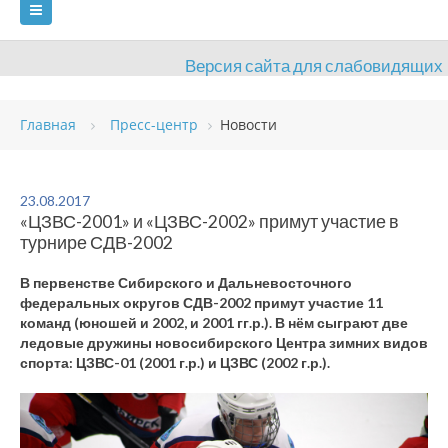
Версия сайта для слабовидящих
ГЛАВНАЯ
Главная
Пресс-центр
Новости
СВЕДЕНИЯ ОБ ОБРАЗОВАТЕЛЬНОЙ ОРГАНИЗАЦИИ
ВИДЫ СПОРТА
АНТИДОПИНГ
РАСПИСАНИЯ
23.08.2017
«ЦЗВС-2001» и «ЦЗВС-2002» примут участие в
ОБЪЕКТЫ
ДОКУМЕНТЫ
ПРЕСС-ЦЕНТР
турнире СДВ-2002
ОЦЕНКА КАЧЕСТВА ОБРАЗОВАНИЯ
ВАКАНСИИ
В первенстве Сибирского и Дальневосточного
федеральных округов СДВ-2002 примут участие 11
ПЛАТНЫЕ УСЛУГИ
КОНТАКТЫ
команд (юношей и 2002, и 2001 гг.р.). В нём сыграют две
ледовые дружины новосибирского Центра зимних видов
спорта: ЦЗВС-01 (2001 г.р.) и ЦЗВС (2002 г.р.).