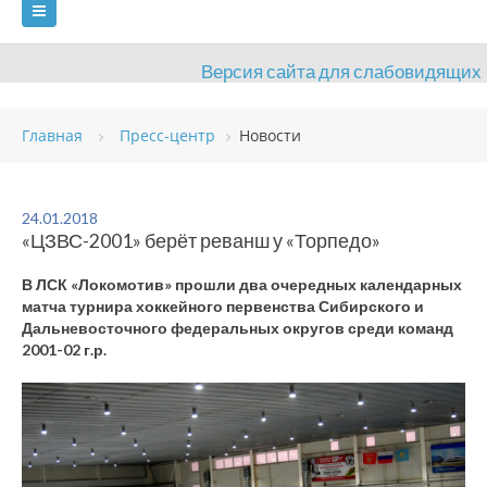
Версия сайта для слабовидящих
ГЛАВНАЯ
Главная
Пресс-центр
Новости
СВЕДЕНИЯ ОБ ОБРАЗОВАТЕЛЬНОЙ ОРГАНИЗАЦИИ
ВИДЫ СПОРТА
АНТИДОПИНГ
РАСПИСАНИЯ
24.01.2018
«ЦЗВС-2001» берёт реванш у «Торпедо»
ОБЪЕКТЫ
ДОКУМЕНТЫ
ПРЕСС-ЦЕНТР
В ЛСК «Локомотив» прошли два очередных календарных
ОЦЕНКА КАЧЕСТВА ОБРАЗОВАНИЯ
ВАКАНСИИ
матча турнира хоккейного первенства Сибирского и
Дальневосточного федеральных округов среди команд
ПЛАТНЫЕ УСЛУГИ
КОНТАКТЫ
2001-02 г.р.