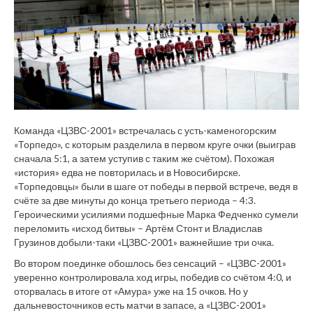
Команда «ЦЗВС-2001» встречалась с усть-каменогорским
«Торпедо», с которым разделила в первом круге очки (выиграв
сначала 5:1, а затем уступив с таким же счётом). Похожая
«история» едва не повторилась и в Новосибирске.
«Торпедовцы» были в шаге от победы в первой встрече, ведя в
счёте за две минуты до конца третьего периода – 4:3.
Героическими усилиями подшефные Марка Федченко сумели
переломить «исход битвы» – Артём Стонт и Владислав
Грузинов добыли-таки «ЦЗВС-2001» важнейшие три очка.
Во втором поединке обошлось без сенсаций – «ЦЗВС-2001»
уверенно контролировала ход игры, победив со счётом 4:0, и
оторвалась в итоге от «Амура» уже на 15 очков. Но у
дальневосточников есть матчи в запасе, а «ЦЗВС-2001»