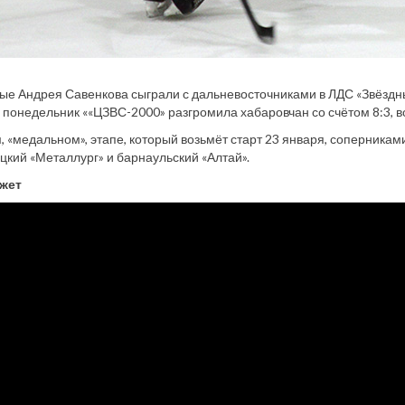
 Андрея Савенкова сыграли с дальневосточниками в ЛДС «Звёздный
В понедельник ««ЦЗВС-2000» разгромила хабаровчан со счётом 8:3, во 
, «медальном», этапе, который возьмёт старт 23 января, соперникам
цкий «Металлург» и барнаульский «Алтай».
жет