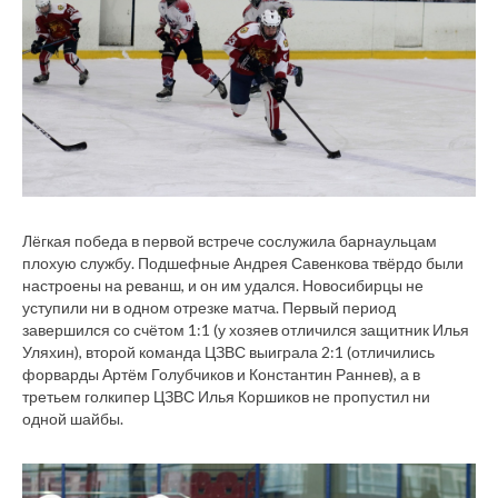
Лёгкая победа в первой встрече сослужила барнаульцам
плохую службу. Подшефные Андрея Савенкова твёрдо были
настроены на реванш, и он им удался. Новосибирцы не
уступили ни в одном отрезке матча. Первый период
завершился со счётом 1:1 (у хозяев отличился защитник Илья
Уляхин), второй команда ЦЗВС выиграла 2:1 (отличились
форварды Артём Голубчиков и Константин Раннев), а в
третьем голкипер ЦЗВС Илья Коршиков не пропустил ни
одной шайбы.