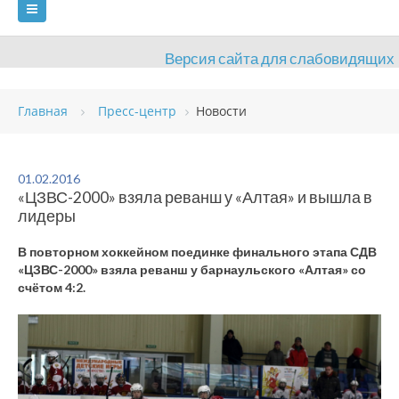
Версия сайта для слабовидящих
ГЛАВНАЯ
Главная
Пресс-центр
Новости
СВЕДЕНИЯ ОБ ОБРАЗОВАТЕЛЬНОЙ ОРГАНИЗАЦИИ
ВИДЫ СПОРТА
АНТИДОПИНГ
РАСПИСАНИЯ
01.02.2016
«ЦЗВС-2000» взяла реванш у «Алтая» и вышла в
ОБЪЕКТЫ
ДОКУМЕНТЫ
ПРЕСС-ЦЕНТР
лидеры
ОЦЕНКА КАЧЕСТВА ОБРАЗОВАНИЯ
ВАКАНСИИ
В повторном хоккейном поединке финального этапа СДВ
«ЦЗВС-2000» взяла реванш у барнаульского «Алтая» со
ПЛАТНЫЕ УСЛУГИ
КОНТАКТЫ
счётом 4:2.