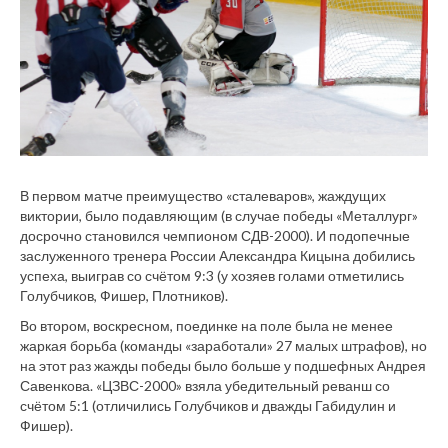
В первом матче преимущество «сталеваров», жаждущих
виктории, было подавляющим (в случае победы «Металлург»
досрочно становился чемпионом СДВ-2000). И подопечные
заслуженного тренера России Александра Кицына добились
успеха, выиграв со счётом 9:3 (у хозяев голами отметились
Голубчиков, Фишер, Плотников).
Во втором, воскресном, поединке на поле была не менее
жаркая борьба (команды «заработали» 27 малых штрафов), но
на этот раз жажды победы было больше у подшефных Андрея
Савенкова. «ЦЗВС-2000» взяла убедительный реванш со
счётом 5:1 (отличились Голубчиков и дважды Габидулин и
Фишер).