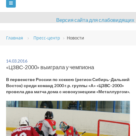
Версия сайта для слабовидящих
ГЛАВНАЯ
Главная
Пресс-центр
Новости
СВЕДЕНИЯ ОБ ОБРАЗОВАТЕЛЬНОЙ ОРГАНИЗАЦИИ
ВИДЫ СПОРТА
АНТИДОПИНГ
РАСПИСАНИЯ
14.03.2016
«ЦЗВС-2000» выиграла у чемпиона
ОБЪЕКТЫ
ДОКУМЕНТЫ
ПРЕСС-ЦЕНТР
В первенстве России по хоккею (регион Сибирь-Дальний
ОЦЕНКА КАЧЕСТВА ОБРАЗОВАНИЯ
ВАКАНСИИ
Восток) среди команд 2000 г.р. группы «А» «ЦЗВС-2000»
провела два матча дома с новокузнецким «Металлургом».
ПЛАТНЫЕ УСЛУГИ
КОНТАКТЫ