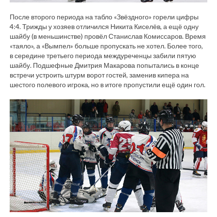
После второго периода на табло «Звёздного» горели цифры
4:4. Трижды у хозяев отличился Никита Киселёв, а ещё одну
шайбу (в меньшинстве) провёл Станислав Комиссаров. Время
«таяло», а «Вымпел» больше пропускать не хотел. Более того,
в середине третьего периода междуреченцы забили пятую
шайбу. Подшефные Дмитрия Макарова попытались в конце
встречи устроить штурм ворот гостей, заменив кипера на
шестого полевого игрока, но в итоге пропустили ещё один гол.