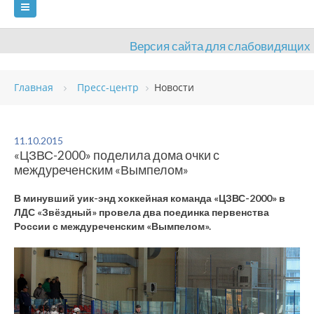
Версия сайта для слабовидящих
ГЛАВНАЯ
Главная
Пресс-центр
Новости
СВЕДЕНИЯ ОБ ОБРАЗОВАТЕЛЬНОЙ ОРГАНИЗАЦИИ
ВИДЫ СПОРТА
АНТИДОПИНГ
РАСПИСАНИЯ
11.10.2015
«ЦЗВС-2000» поделила дома очки с
ОБЪЕКТЫ
ДОКУМЕНТЫ
ПРЕСС-ЦЕНТР
междуреченским «Вымпелом»
ОЦЕНКА КАЧЕСТВА ОБРАЗОВАНИЯ
ВАКАНСИИ
В минувший уик-энд хоккейная команда «ЦЗВС-2000» в
ЛДС «Звёздный» провела два поединка первенства
ПЛАТНЫЕ УСЛУГИ
КОНТАКТЫ
России с междуреченским «Вымпелом».