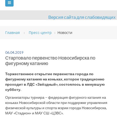
Версия сайта для слабовидящих
ГЛАВНАЯ
СВЕДЕНИЯ ОБ УЧРЕЖДЕНИИ
Главная
Пресс-центр
Новости
ВИДЫ СПОРТА
АНТИДОПИНГ
РАСПИСАНИЯ
ОБЪЕКТЫ
ДОКУМЕНТЫ
ПРЕСС-ЦЕНТР
06.04.2019
Стартовало первенство Новосибирска по
ОЦЕНКА КАЧЕСТВА ОБРАЗОВАНИЯ
ВАКАНСИИ
фигурному катанию
ПЛАТНЫЕ УСЛУГИ
КОНТАКТЫ
Торжественное открытие первенства города по
фигурному катанию на коньках, которое традиционно
проходит в ЛДС «Звёздный», состоялось в минувшую
субботу.
Организаторы турнира – федерация фигурного катания на
коньках Новосибирской области при поддержке управления
физической культуры и спорта мэрии города Новосибирска,
МАУ «Стадион» и МАУ СШ «ЦЗВС».