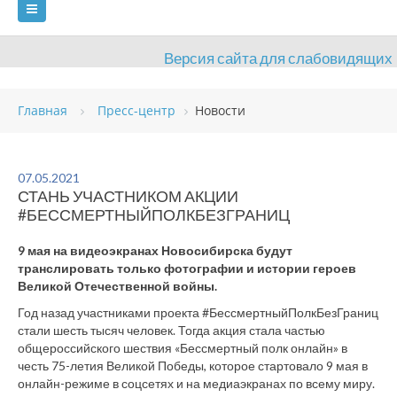
Версия сайта для слабовидящих
ГЛАВНАЯ
Главная
Пресс-центр
Новости
СВЕДЕНИЯ ОБ ОБРАЗОВАТЕЛЬНОЙ ОРГАНИЗАЦИИ
ВИДЫ СПОРТА
АНТИДОПИНГ
РАСПИСАНИЯ
07.05.2021
СТАНЬ УЧАСТНИКОМ АКЦИИ
ОБЪЕКТЫ
ДОКУМЕНТЫ
ПРЕСС-ЦЕНТР
#БЕССМЕРТНЫЙПОЛКБЕЗГРАНИЦ
ОЦЕНКА КАЧЕСТВА ОБРАЗОВАНИЯ
ВАКАНСИИ
9 мая на видеоэкранах Новосибирска будут
транслировать только фотографии и истории героев
ПЛАТНЫЕ УСЛУГИ
КОНТАКТЫ
Великой Отечественной войны.
Год назад участниками проекта #БессмертныйПолкБезГраниц
стали шесть тысяч человек. Тогда акция стала частью
общероссийского шествия «Бессмертный полк онлайн» в
честь 75-летия Великой Победы, которое стартовало 9 мая в
онлайн-режиме в соцсетях и на медиаэкранах по всему миру.