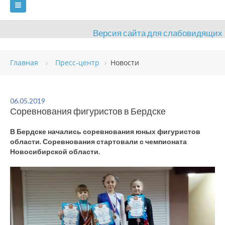
Версия сайта для слабовидящих
ГЛАВНАЯ
Главная
Пресс-центр
Новости
СВЕДЕНИЯ ОБ ОБРАЗОВАТЕЛЬНОЙ ОРГАНИЗАЦИИ
ВИДЫ СПОРТА
АНТИДОПИНГ
РАСПИСАНИЯ
06.05.2019
Соревнования фигуристов в Бердске
ОБЪЕКТЫ
ДОКУМЕНТЫ
ПРЕСС-ЦЕНТР
В Бердске начались соревнования юных фигуристов
ОЦЕНКА КАЧЕСТВА ОБРАЗОВАНИЯ
ВАКАНСИИ
области. Соревнования стартовали с чемпионата
Новосибирской области.
ПЛАТНЫЕ УСЛУГИ
КОНТАКТЫ