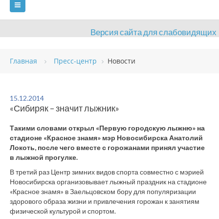
Версия сайта для слабовидящих
ГЛАВНАЯ
Главная
Пресс-центр
Новости
СВЕДЕНИЯ ОБ ОБРАЗОВАТЕЛЬНОЙ ОРГАНИЗАЦИИ
ВИДЫ СПОРТА
АНТИДОПИНГ
РАСПИСАНИЯ
15.12.2014
«Сибиряк – значит лыжник»
ОБЪЕКТЫ
ДОКУМЕНТЫ
ПРЕСС-ЦЕНТР
Такими словами открыл «Первую городскую лыжню» на
ОЦЕНКА КАЧЕСТВА ОБРАЗОВАНИЯ
ВАКАНСИИ
стадионе «Красное знамя» мэр Новосибирска Анатолий
Локоть, после чего вместе с горожанами принял участие
ПЛАТНЫЕ УСЛУГИ
КОНТАКТЫ
в лыжной прогулке.
В третий раз Центр зимних видов спорта совместно с мэрией
Новосибирска организовывает лыжный праздник на стадионе
«Красное знамя» в Заельцовском бору для популяризации
здорового образа жизни и привлечения горожан к занятиям
физической культурой и спортом.