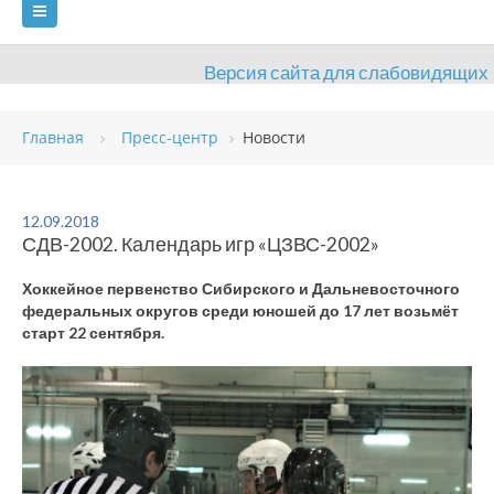
Версия сайта для слабовидящих
ГЛАВНАЯ
Главная
Пресс-центр
Новости
СВЕДЕНИЯ ОБ ОБРАЗОВАТЕЛЬНОЙ ОРГАНИЗАЦИИ
ВИДЫ СПОРТА
АНТИДОПИНГ
РАСПИСАНИЯ
12.09.2018
СДВ-2002. Календарь игр «ЦЗВС-2002»
ОБЪЕКТЫ
ДОКУМЕНТЫ
ПРЕСС-ЦЕНТР
Хоккейное первенство Сибирского и Дальневосточного
ОЦЕНКА КАЧЕСТВА ОБРАЗОВАНИЯ
ВАКАНСИИ
федеральных округов среди юношей до 17 лет возьмёт
старт 22 сентября.
ПЛАТНЫЕ УСЛУГИ
КОНТАКТЫ